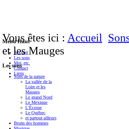
Vous êtes ici :
Accueil
Sons
Menu Haut
et les Mauges
Accueil
Les sons
Moi, etc.
Les sons
Contact
Liens
Sons de la nature
La vallée de la
Loire et les
Mauges
Le grand Nord
Le Mexique
L'Écosse
Le Québec
et partout ailleurs
Bruits des hommes
Musique