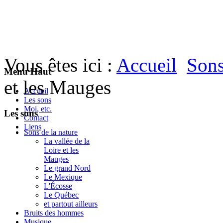
Vous êtes ici :
Accueil
Sons
Menu Haut
et les Mauges
Accueil
Les sons
Moi, etc.
Les sons
Contact
Liens
Sons de la nature
La vallée de la
Loire et les
Mauges
Le grand Nord
Le Mexique
L'Écosse
Le Québec
et partout ailleurs
Bruits des hommes
Musique