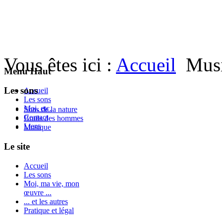
Vous êtes ici :
Accueil
Mus
Menu Haut
Les sons
Accueil
Les sons
Moi, etc.
Sons de la nature
Contact
Bruits des hommes
Liens
Musique
Le site
Accueil
Les sons
Moi, ma vie, mon
œuvre ...
... et les autres
Pratique et légal