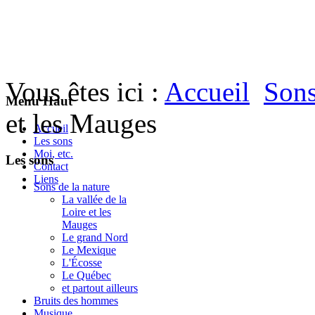
Vous êtes ici :
Accueil
Sons
Menu Haut
et les Mauges
Accueil
Les sons
Moi, etc.
Les sons
Contact
Liens
Sons de la nature
La vallée de la
Loire et les
Mauges
Le grand Nord
Le Mexique
L'Écosse
Le Québec
et partout ailleurs
Bruits des hommes
Musique