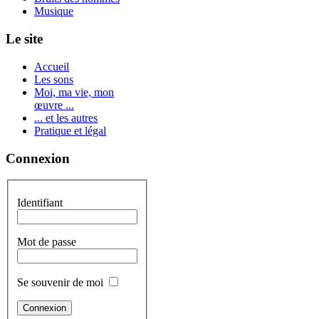
Musique
Le site
Accueil
Les sons
Moi, ma vie, mon
œuvre ...
... et les autres
Pratique et légal
Connexion
Identifiant
Mot de passe
Se souvenir de moi