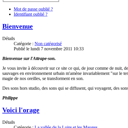
Mot de passe oublié ?
Identifiant oublié ?
Bienvenue
Détails
Catégorie :
Non catégorisé
Publié le lundi 7 novembre 2011 10:33
Bienvenue sur l'Attrape-son.
Je vous invite à découvrir sur ce site ce qui, de jour comme de nuit, d
sauvages en environnement urbain m'amène invariablement "sur le terrai
magie de nos oreilles, se transforment en son.
Des sons hors studio, des sons qui se diffusent, qui voyagent, des sons 
Philippe
Voici l'orage
Détails
Catégorie :
La vallée de la Loire et les Mauges