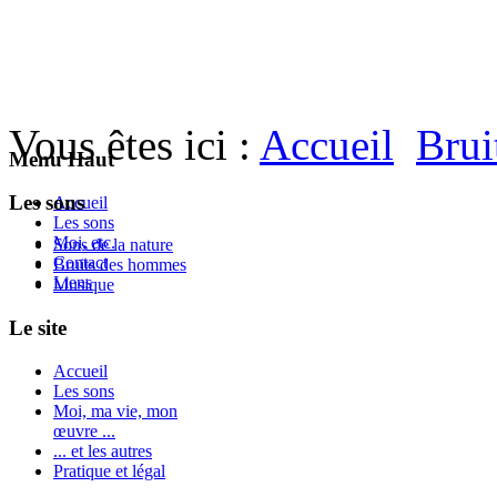
Vous êtes ici :
Accueil
Brui
Menu Haut
Les sons
Accueil
Les sons
Moi, etc.
Sons de la nature
Contact
Bruits des hommes
Liens
Musique
Le site
Accueil
Les sons
Moi, ma vie, mon
œuvre ...
... et les autres
Pratique et légal