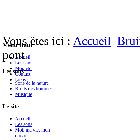
Vous êtes ici :
Accueil
Brui
Menu Haut
pont
Accueil
Les sons
Moi, etc.
Les sons
Contact
Liens
Sons de la nature
Bruits des hommes
Musique
Le site
Accueil
Les sons
Moi, ma vie, mon
œuvre ...