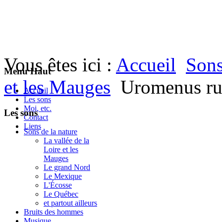
Vous êtes ici :
Accueil
Sons
Menu Haut
et les Mauges
Uromenus ru
Accueil
Les sons
Moi, etc.
Les sons
Contact
Liens
Sons de la nature
La vallée de la
Loire et les
Mauges
Le grand Nord
Le Mexique
L'Écosse
Le Québec
et partout ailleurs
Bruits des hommes
Musique