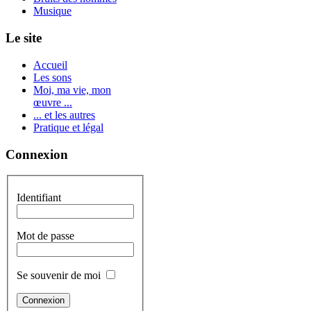
Musique
Le site
Accueil
Les sons
Moi, ma vie, mon
œuvre ...
... et les autres
Pratique et légal
Connexion
Identifiant
Mot de passe
Se souvenir de moi