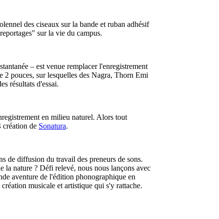
lennel des ciseaux sur la bande et ruban adhésif
 "reportages" sur la vie du campus.
nstantanée – est venue remplacer l'enregistrement
me 2 pouces, sur lesquelles des Nagra, Thorn Emi
s résultats d'essai.
nregistrement en milieu naturel. Alors tout
4 création de
Sonatura
.
ns de diffusion du travail des preneurs de sons.
e la nature ? Défi relevé, nous nous lançons avec
rande aventure de l'édition phonographique en
création musicale et artistique qui s'y rattache.