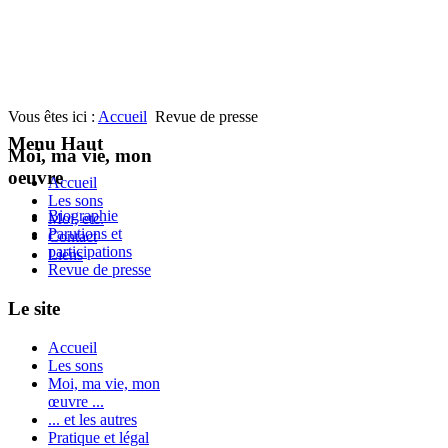
Vous êtes ici :
Accueil
Revue de presse
Menu Haut
Moi, ma vie, mon
oeuvre
Accueil
Les sons
Biographie
Moi, etc.
Parutions et
Contact
participations
Liens
Revue de presse
Le site
Accueil
Les sons
Moi, ma vie, mon
œuvre ...
... et les autres
Pratique et légal