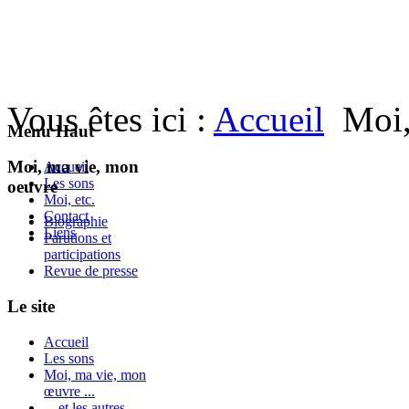
Vous êtes ici :
Accueil
Moi,
Menu Haut
Moi, ma vie, mon
Accueil
Les sons
oeuvre
Moi, etc.
Contact
Biographie
Liens
Parutions et
participations
Revue de presse
Le site
Accueil
Les sons
Moi, ma vie, mon
œuvre ...
... et les autres